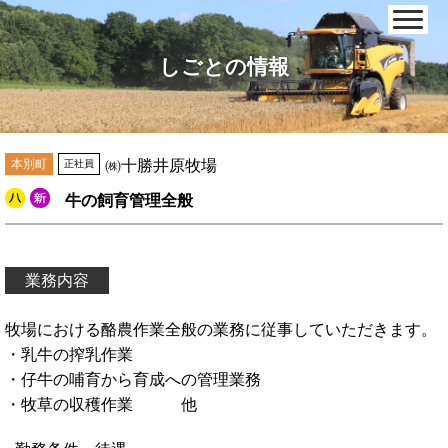
しごとの情報
本別町
㈱十勝井原牧場
正社員
牛の飼育管理全般
業務内容
牧場における酪農作業全般の業務に従事していただきます。
・乳牛の搾乳作業
・仔牛の哺育から育成への管理業務
・牧草の収穫作業 他