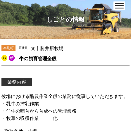
しごとの情報
本別町
㈱十勝井原牧場
正社員
牛の飼育管理全般
業務内容
牧場における酪農作業全般の業務に従事していただきます。
・乳牛の搾乳作業
・仔牛の哺育から育成への管理業務
・牧草の収穫作業 他