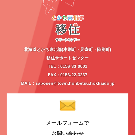
北海道とかち東北部(本別町・足寄町・陸別町)
移住サポートセンター
TEL：0156-33-0001
FAX：0156-22-3237
MAIL：saposen@town.honbetsu.hokkaido.jp
メールフォームで
お問い合わせ