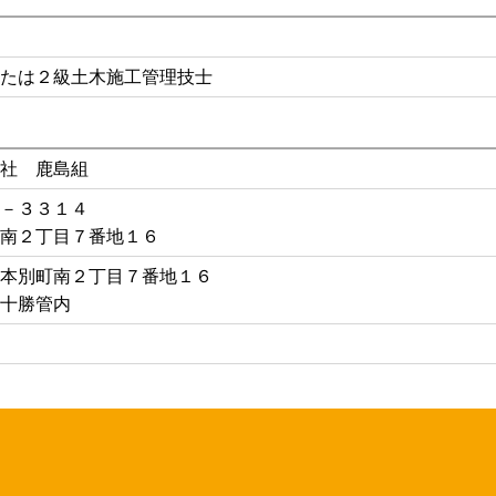
たは２級土木施工管理技士
社 鹿島組
－３３１４
南２丁目７番地１６
本別町南２丁目７番地１６
十勝管内