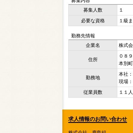
募集内容
募集人数
１
必要な資格
１級ま
勤務先情報
企業名
株式会
０８９
住所
本別町
本社：
勤務地
現場：
従業員数
１１人
求人情報のお問い合わせ
株式会社 鹿島組