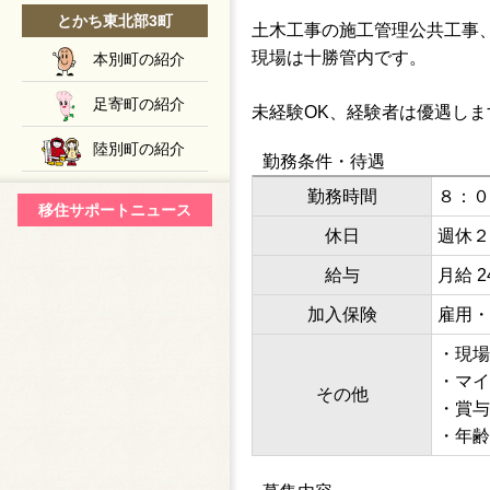
とかち東北部3町
土木工事の施工管理公共工事
現場は十勝管内です。
本別町の紹介
足寄町の紹介
未経験OK、経験者は優遇しま
陸別町の紹介
勤務条件・待遇
勤務時間
８：０
移住サポートニュース
休日
週休２
給与
月給 2
加入保険
雇用・
・現場
・マイ
その他
・賞与
・年齢