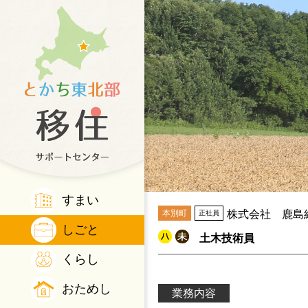
すまい
本別町
株式会社 鹿島
正社員
しごと
土木技術員
くらし
おためし
業務内容