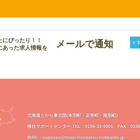
たにぴったり！！
メールで通知
にあった求人情報を
北海道とかち東北部(本別町・足寄町・陸別町)
移住サポートセンター
TEL：0156-33-0001 FAX：0156
MAIL：saposen@town.honbetsu.hokkaido.jp