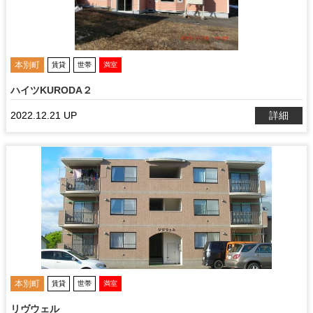
本別町
賃貸
世帯
満室
ハイツKURODA２
2022.12.21 UP
詳細
本別町
賃貸
世帯
満室
リヴウェル