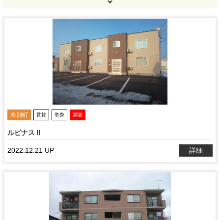
本別町
賃貸
単身
満室
ルピナスⅡ
2022.12.21 UP
詳細