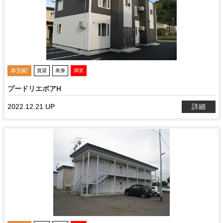
本別町
賃貸
単身
満室
プードリエボアH
2022.12.21 UP
詳細