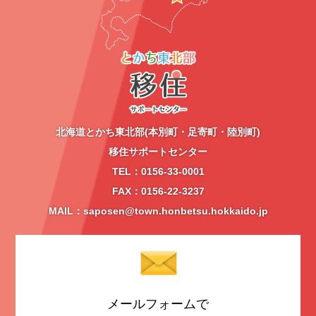
北海道とかち東北部(本別町・足寄町・陸別町)
移住サポートセンター
TEL：0156-33-0001
FAX：0156-22-3237
MAIL：saposen@town.honbetsu.hokkaido.jp
メールフォームで