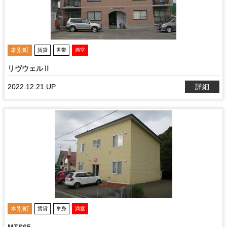
本別町
賃貸
世帯
満室
リヴウェルⅡ
2022.12.21 UP
詳細
本別町
賃貸
単身
満室