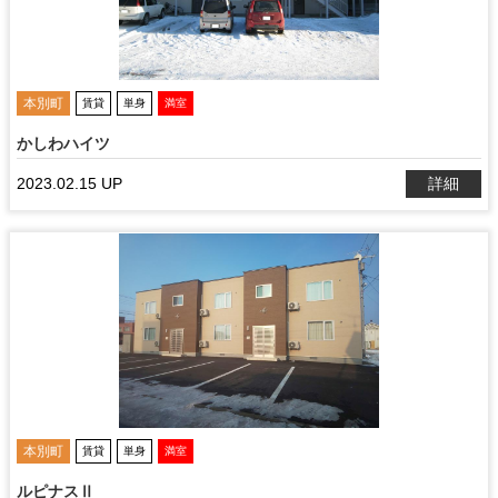
本別町
賃貸
単身
満室
かしわハイツ
2023.02.15 UP
詳細
本別町
賃貸
単身
満室
ルピナスⅡ