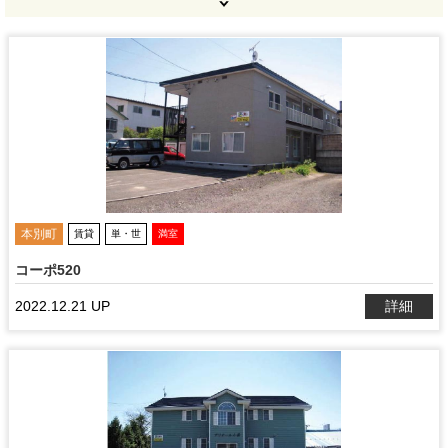
本別町
賃貸
単・世
満室
コーポ520
2022.12.21 UP
詳細