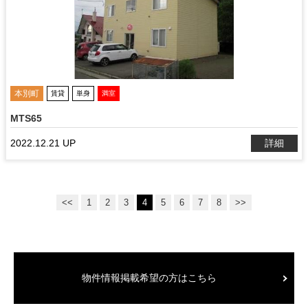
本別町
賃貸
単身
満室
MTS65
2022.12.21 UP
詳細
<<
1
2
3
4
5
6
7
8
>>
物件情報掲載希望の方はこちら