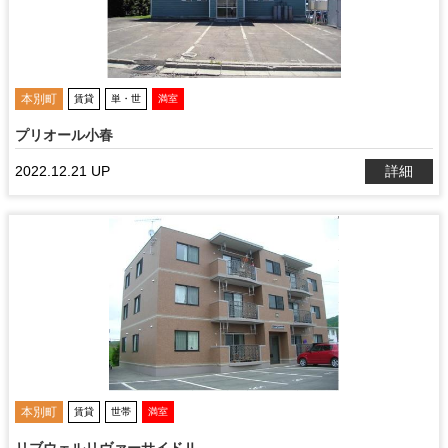
本別町
賃貸
単・世
満室
プリオール小春
2022.12.21 UP
詳細
本別町
賃貸
世帯
満室