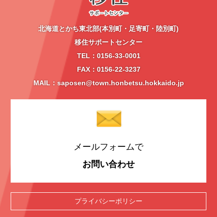
北海道とかち東北部(本別町・足寄町・陸別町)
移住サポートセンター
TEL：0156-33-0001
FAX：0156-22-3237
MAIL：saposen@town.honbetsu.hokkaido.jp
メールフォームで
お問い合わせ
プライバシーポリシー