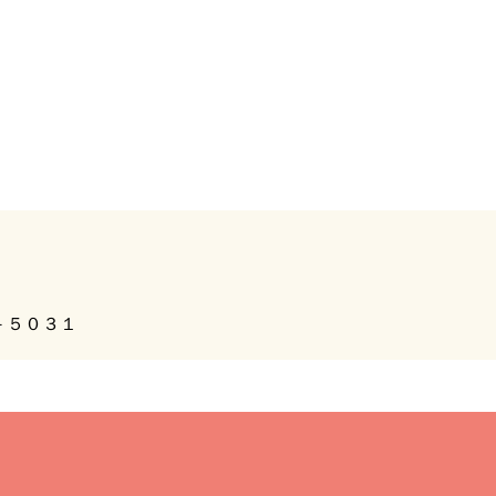
－５０３１