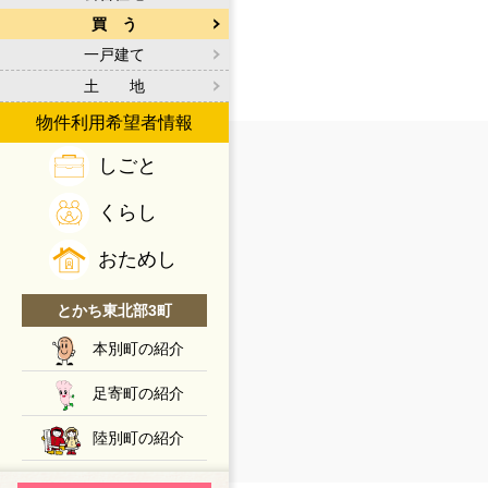
買 う
一戸建て
土 地
物件利用希望者情報
しごと
くらし
おためし
とかち東北部3町
本別町の紹介
足寄町の紹介
陸別町の紹介