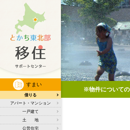
すまい
※物件についての
借りる
アパート・マンション
一戸建て
土 地
公営住宅