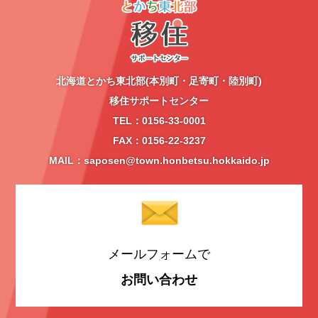
北海道とかち東北部(本別町・足寄町・陸別町)
移住サポートセンター
TEL：0156-33-0001
FAX：0156-22-3237
MAIL：saposen@town.honbetsu.hokkaido.jp
メールフォームで
お問い合わせ