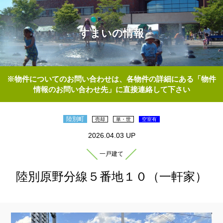
すまいの情報
※物件についてのお問い合わせは、各物件の詳細にある「物件
情報のお問い合わせ先」に直接連絡して下さい
陸別町
売却
単・世
空室有
2026.04.03 UP
一戸建て
陸別原野分線５番地１０（一軒家）